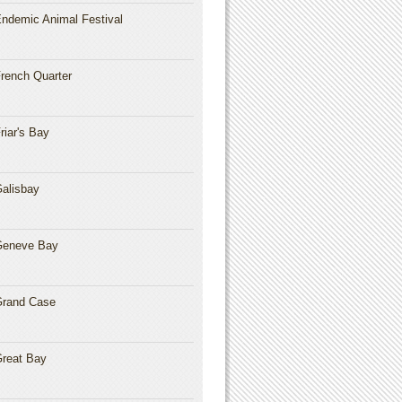
ndemic Animal Festival
rench Quarter
riar's Bay
alisbay
Geneve Bay
rand Case
reat Bay