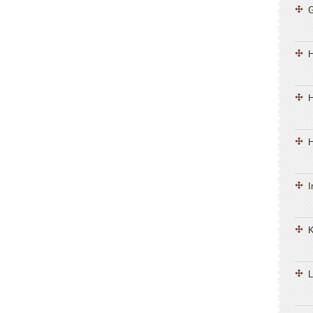
H
H
I
K
L