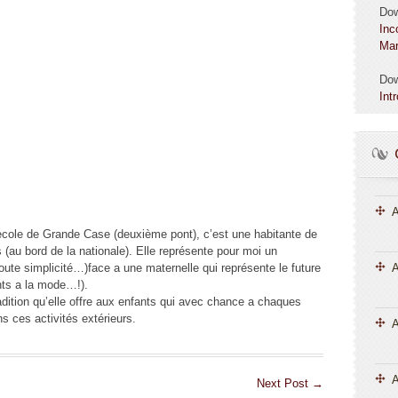
Do
Inc
Mar
Do
Int
A
l’ecole de Grande Case (deuxième pont), c’est une habitante de
(au bord de la nationale). Elle représente pour moi un
oute simplicité…)face a une maternelle qui représente le future
A
ents a la mode…!).
adition qu’elle offre aux enfants qui avec chance a chaques
ns ces activités extérieurs.
A
Next Post
→