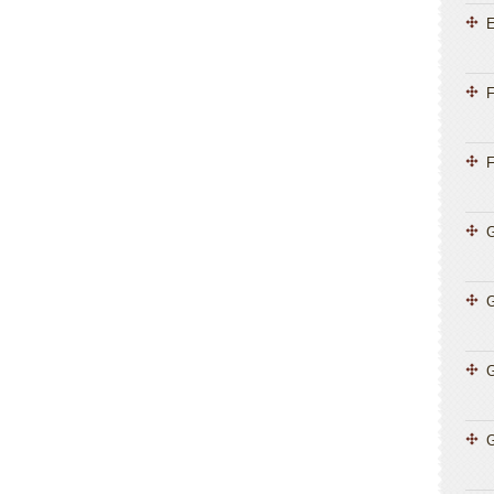
E
F
F
G
G
G