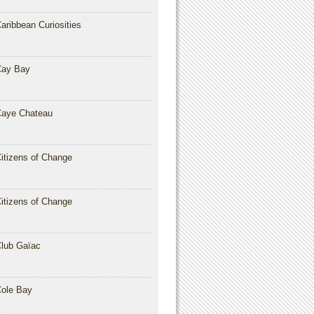
aribbean Curiosities
Cay Bay
aye Chateau
itizens of Change
itizens of Change
lub Gaïac
ole Bay