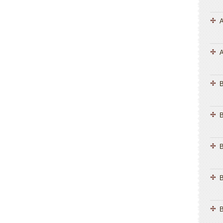
A
A
B
B
B
B