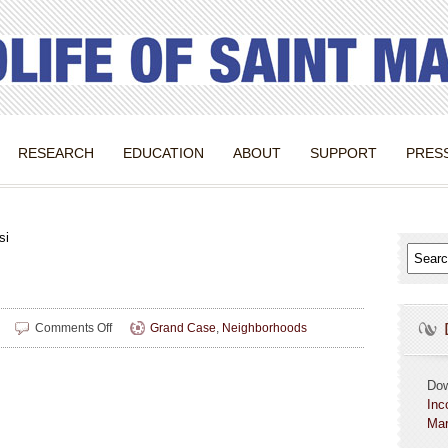
RESEARCH
EDUCATION
ABOUT
SUPPORT
PRES
si
on
Comments Off
Grand Case
,
Neighborhoods
Hakim
Belaroussi
Do
Inc
Mar