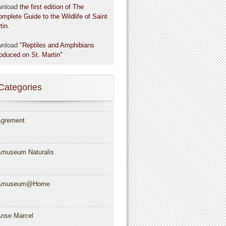
wnload
the first edition of The
omplete Guide to the Wildlife of Saint
tin.
wnload
"Reptiles and Amphibians
roduced on St. Martin"
Categories
grement
museum Naturalis
Amuseum@Home
nse Marcel