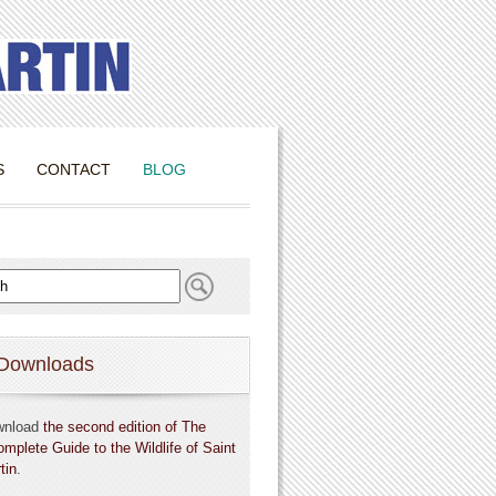
S
CONTACT
BLOG
Downloads
wnload
the second edition of The
omplete Guide to the Wildlife of Saint
tin
.