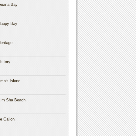
Guana Bay
Happy Bay
eritage
istory
rma's Island
im Sha Beach
e Galion