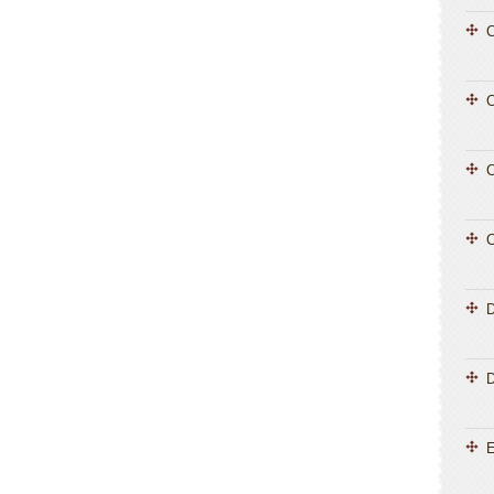
C
C
C
C
D
E