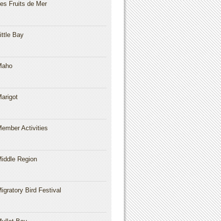
es Fruits de Mer
ittle Bay
Maho
arigot
ember Activities
iddle Region
igratory Bird Festival