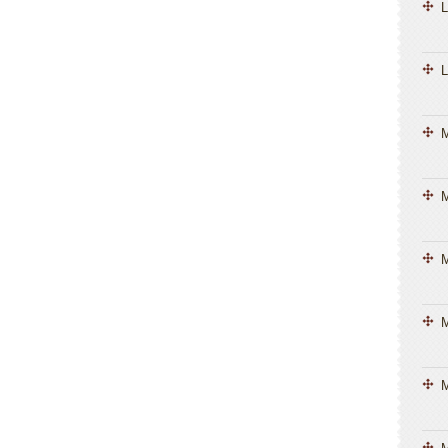
L
L
M
M
M
M